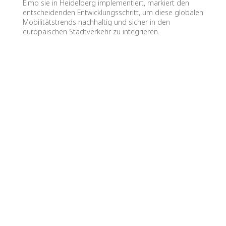
Elmo sie in Heidelberg implementiert, markiert den
entscheidenden Entwicklungsschritt, um diese globalen
Mobilitätstrends nachhaltig und sicher in den
europäischen Stadtverkehr zu integrieren.
Eine moderne Stadt braucht eine innovative
Verwaltung. Der Innovationstag 2026 zeigt auf,
wie die Verwaltung der Stadt Heidelberg einfach,
digital und nah am Menschen ist.